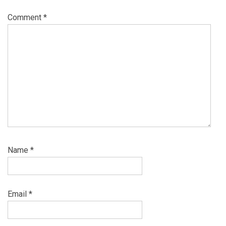
Comment
*
Name
*
Email
*