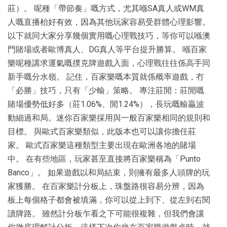
莊）。 呢種「帶節奏」嘅方式，尤其喺SA真人或WM真
人嘅直播枱好有效，因為其他玩家容易受群體心理影響。
以下就同大家分享幾個實用嘅心理戰技巧，等你可以喺澳
門賭場或者歐博真人、DG真人等平台提升勝算。 喺百家
樂呢種講求運氣嘅撲克牌遊戲入面，心理戰往往係高手同
新手嘅分水嶺。 記住，百家樂嘅本質就係概率遊戲，冇
「必勝」技巧，只有「少輸」策略。 專注莊閒：莊閒嘅
賭場優勢低好多（莊1.06%、閒1.24%），長玩嘅輸贏波
動細過和局。迷你百家樂採用與一般百家樂相同的規則和
目標。 與歐式百家樂類似，此版本也可以讓你擔任莊
家。 歐式百家樂這種類型主要出現在歐洲各地的賭場
中。 在有些地區，玩家甚至直接將百家樂稱為「Punto
Banco」。 如果遊戲以和局結束，則擁有最多人頭牌的玩
家獲勝。 在百家樂計分板上，珠盤路很容易分辨，因為
板上每個格子都會被填滿，你可以從上到下、從左到右閱
讀牌路。 雖然計分板乍看之下可能很複雜，但我們會讓