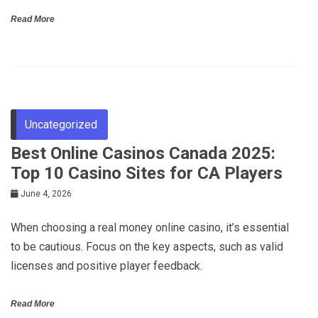
Read More
Uncategorized
Best Online Casinos Canada 2025:
Top 10 Casino Sites for CA Players
June 4, 2026
When choosing a real money online casino, it’s essential
to be cautious. Focus on the key aspects, such as valid
licenses and positive player feedback.
Read More