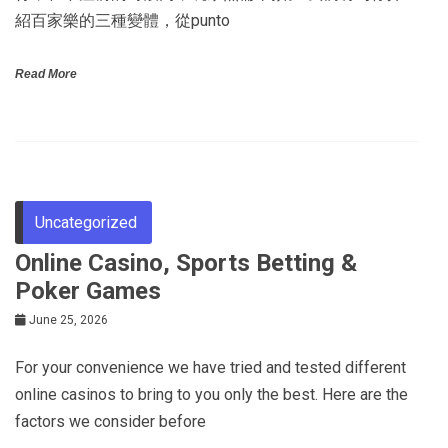
紹百家樂的三種變體，從punto
Read More
Uncategorized
Online Casino, Sports Betting &
Poker Games
June 25, 2026
For your convenience we have tried and tested different
online casinos to bring to you only the best. Here are the
factors we consider before