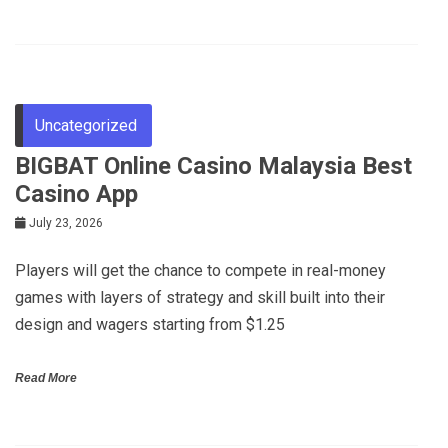
Uncategorized
BIGBAT Online Casino Malaysia Best
Casino App
July 23, 2026
Players will get the chance to compete in real-money
games with layers of strategy and skill built into their
design and wagers starting from $1.25
Read More