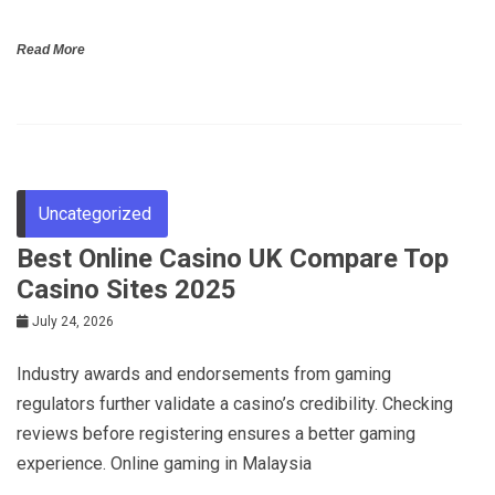
Read More
Uncategorized
Best Online Casino UK Compare Top
Casino Sites 2025
July 24, 2026
Industry awards and endorsements from gaming
regulators further validate a casino’s credibility. Checking
reviews before registering ensures a better gaming
experience. Online gaming in Malaysia