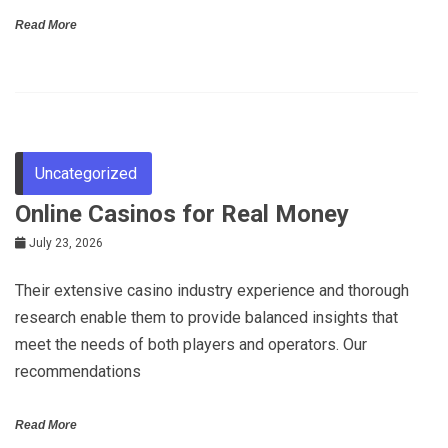
Read More
Uncategorized
Online Casinos for Real Money
July 23, 2026
Their extensive casino industry experience and thorough
research enable them to provide balanced insights that
meet the needs of both players and operators. Our
recommendations
Read More