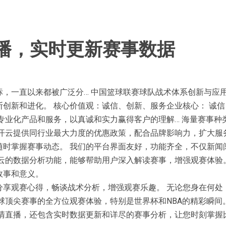
直播，实时更新赛事数据
，一直以来都被广泛分… 中国篮球联赛球队战术体系创新与应用
创新和进化。 核心价值观：诚信、创新、服务企业核心： 诚信
专业化产品和服务，以真诚和实力赢得客户的理解… 海量赛事种
 开云提供同行业最大力度的优惠政策，配合品牌影响力，扩大服
随时掌握赛事动态。 我们的平台界面友好，功能齐全，不仅新闻
云的数据分析功能，能够帮助用户深入解读赛事，增强观赛体验
故事和意义。
分享观赛心得，畅谈战术分析，增强观赛乐趣。 无论您身在何处
球顶尖赛事的全方位观赛体验，特别是世界杯和NBA的精彩瞬间
清直播，还包含实时数据更新和详尽的赛事分析，让您时刻掌握