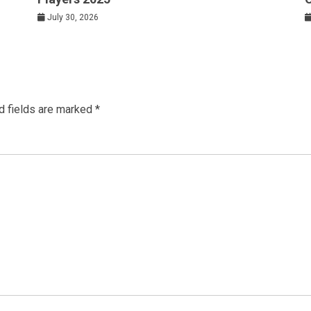
July 30, 2026
d fields are marked
*