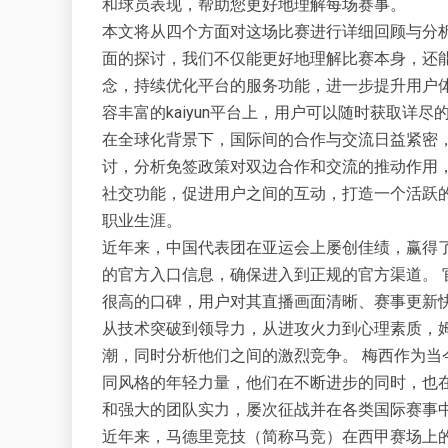
和球员表现，帮助您更好地理解每场赛事。
本文将从四个方面对这场比赛进行详细回顾与分
面的探讨，我们不仅能更好地理解比赛本身，还能
念，持续优化平台的服务功能，进一步提升用户体
容丰富的kaiyun平台上，用户可以随时获取详
在全球化背景下，国际间的合作与交流日益紧密
讨，分析免签政策对双边合作和交流的推动作用，
社交功能，促进用户之间的互动，打造一个活跃
职业生涯。
近年来，中国代表团在亚运会上屡创佳绩，赢得
的官方入口信息，确保进入到正规的官方渠道。 
很高的口碑，用户对其直播画面清晰、赛事更新
从技术突破到领导力，从进攻火力到心理素质，姆
潮，同时分析他们之间的激烈竞争。 梅西作为当
同风格的年轻力量，他们在不断进步的同时，也
和强大的团队实力，屡次征战并在各类国际赛事
近年来，马德里竞技（简称马竞）在西甲赛场上