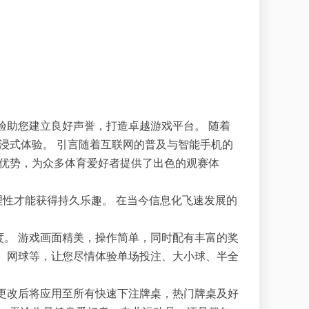
验助您建立良好声誉，打造卓越游戏平台。 随着
浸式体验。 引言随着互联网的普及与智能手机的
的优势，为众多体育爱好者提供了出色的观赛体
性才能获得持久乐趣。 在当今信息化飞速发展的
。 游戏画面精美，操作简单，同时配有丰富的奖
、网球等，让您尽情体验单场投注、大小球、半全
更改后将应用至所有快速下注牌桌，热门牌桌及好