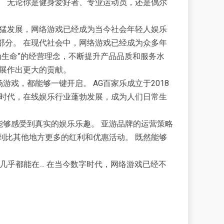
。 无论你是健身爱好者、专业运动员，还是偶尔
迅猛发展，网络游戏已经成为当今社会年轻人娱乐
部分。 在现代社会中，网络游戏已经成为众多年
为生命”的经营理念，不断提升产品品质和服务水
发展作出更大的贡献。
戏，都能够一键开启。 AG百家乐成立于2018
化时代，在线娱乐行业蓬勃发展，成为人们日常生
够感受到真实的娱乐乐趣。 亚游品牌的运营策略
到比其他地方更多的红利和优惠活动。 既然能够
几乎都能在… 在当今数字时代，网络游戏已经不