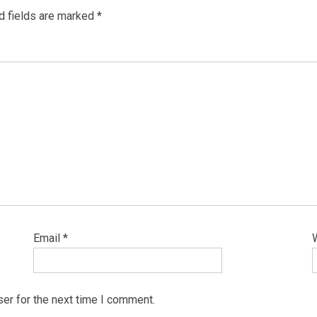
d fields are marked
*
Email
*
er for the next time I comment.