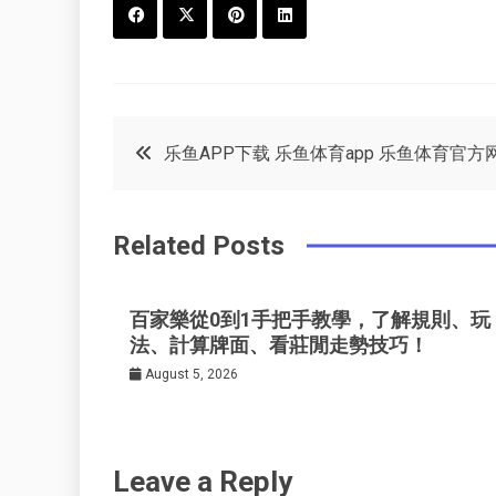
F
T
P
L
a
w
in
in
c
it
t
k
Post
乐鱼APP下载 乐鱼体育app 乐鱼体育官方
e
t
e
e
navigation
b
e
r
d
Related Posts
o
r
e
in
o
s
k
t
百家樂從0到1手把手教學，了解規則、玩
法、計算牌面、看莊閒走勢技巧！
August 5, 2026
Leave a Reply