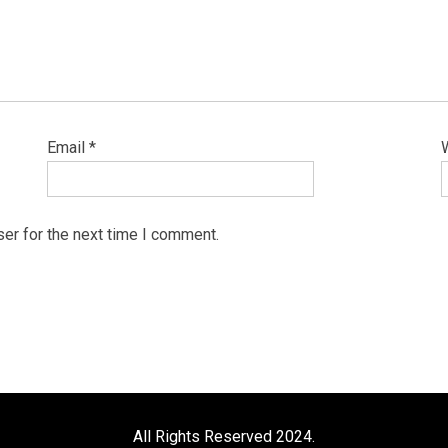
Email
*
er for the next time I comment.
All Rights Reserved 2024.