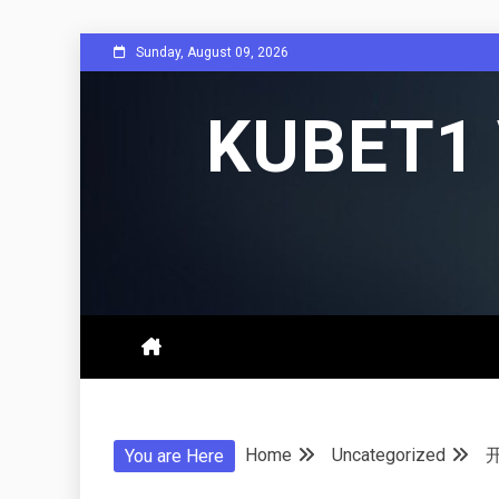
Skip
Sunday, August 09, 2026
to
content
KUBET1 
Home
Uncategorized
You are Here