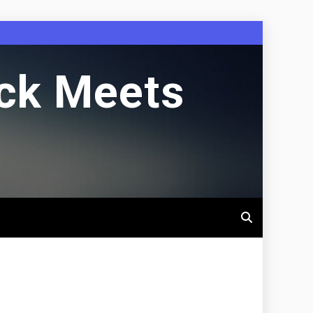
ck Meets